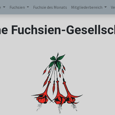
e
Fuchsien
Fuchsie des Monats
Mitgliederbereich
Ve
e Fuchsien-Gesellsch