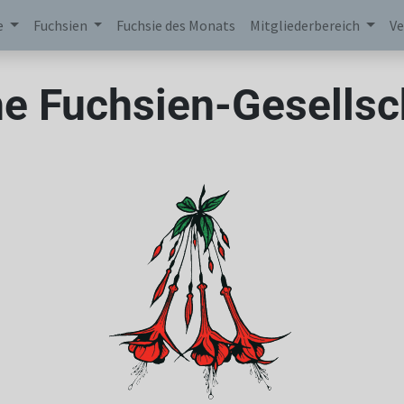
e
Fuchsien
Fuchsie des Monats
Mitgliederbereich
Ve
e Fuchsien-Gesellsch