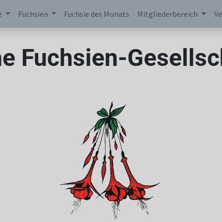
e
Fuchsien
Fuchsie des Monats
Mitgliederbereich
Ve
e Fuchsien-Gesellsch