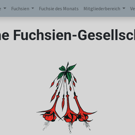
e
Fuchsien
Fuchsie des Monats
Mitgliederbereich
Ve
e Fuchsien-Gesellsch