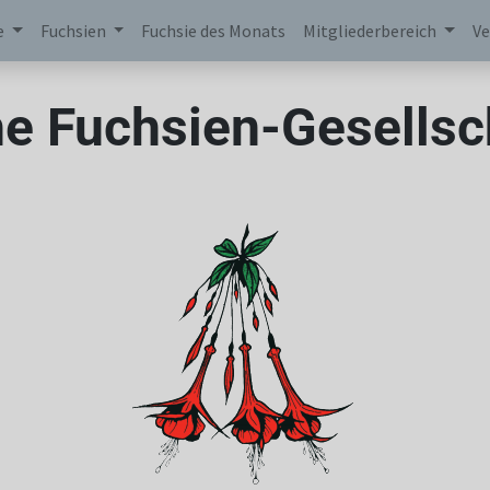
e
Fuchsien
Fuchsie des Monats
Mitgliederbereich
Ve
e Fuchsien-Gesellsch