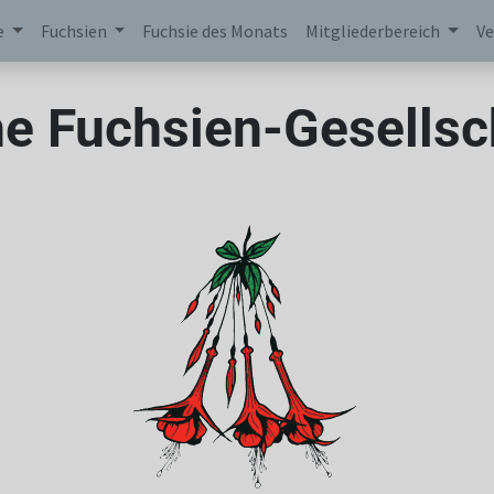
e
Fuchsien
Fuchsie des Monats
Mitgliederbereich
Ve
e Fuchsien-Gesellsch