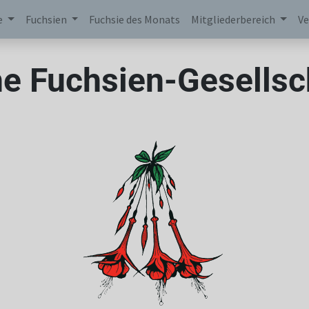
e
Fuchsien
Fuchsie des Monats
Mitgliederbereich
Ve
e Fuchsien-Gesellsch