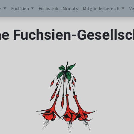
e
Fuchsien
Fuchsie des Monats
Mitgliederbereich
Ve
e Fuchsien-Gesellsch