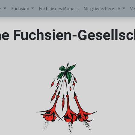
e
Fuchsien
Fuchsie des Monats
Mitgliederbereich
Ve
e Fuchsien-Gesellsch