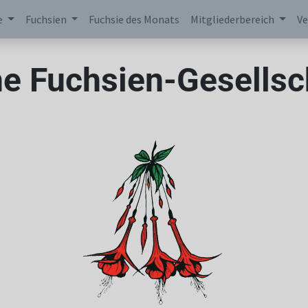
e
Fuchsien
Fuchsie des Monats
Mitgliederbereich
Ve
e Fuchsien-Gesellsch