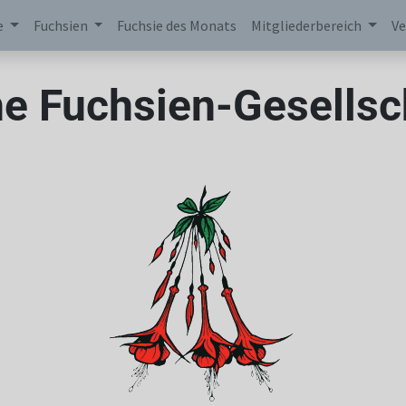
e
Fuchsien
Fuchsie des Monats
Mitgliederbereich
Ve
e Fuchsien-Gesellsch